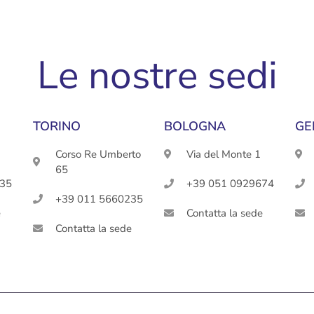
Le nostre sedi
TORINO
BOLOGNA
GE
Corso Re Umberto
Via del Monte 1
65
435
+39 051 0929674
+39 011 5660235
e
Contatta la sede
Contatta la sede