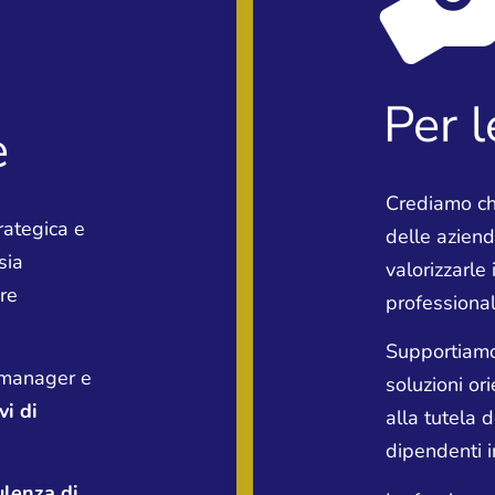
Per l
e
Crediamo ch
rategica e
delle aziende
sia
valorizzarle
re
professional
Supportiamo
 manager e
soluzioni or
vi di
alla tutela d
dipendenti i
lenza di