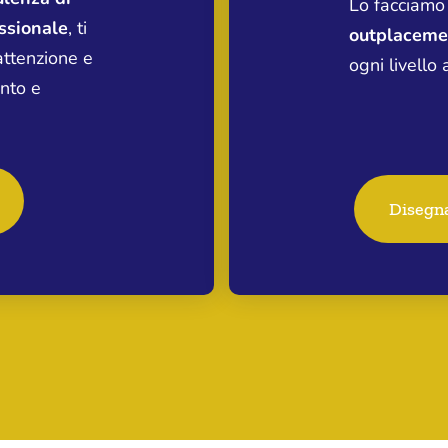
Lo facciamo 
ssionale
, ti
outplacem
ttenzione e
ogni livello 
nto e
Disegna