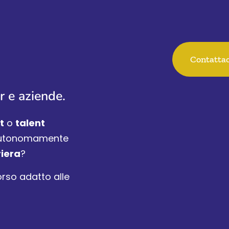
Contattac
r e aziende.
t
o
talent
 autonomamente
riera
?
orso adatto alle