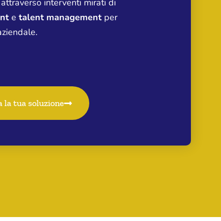
attraverso interventi
mirati di
ent
e
talent management
per
aziendale.
 la tua soluzione