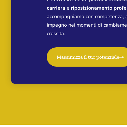
carriera
e
riposizionamento profe
accompagniamo con competenza, a
impegno nei momenti di cambiame
crescita.
Massimizza il tuo potenziale